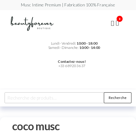
Musc Intime Premium | Fabrication 100% Française
Beautyforever
Votre
0
Musc
Intime
Premium
Lundi - Vendredi:
10:00 - 18:00
Samedi - Dimanche:
10:00 - 14:00
Contactez-nous !
+33 6 89 20 36 37
Recherche
coco musc