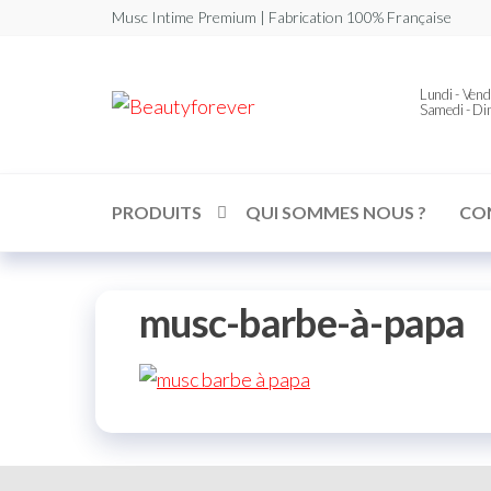
Musc Intime Premium | Fabrication 100% Française
Beautyforever
Lundi - Vend
Votre
Samedi - D
Musc
Intime
Premium
PRODUITS
QUI SOMMES NOUS ?
CO
musc-barbe-à-papa