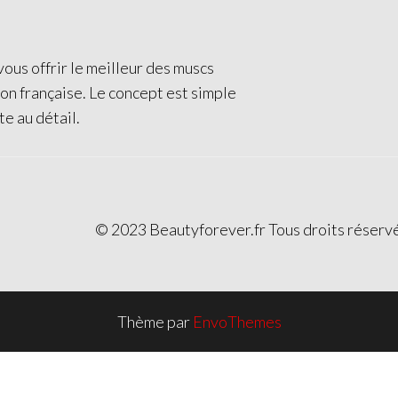
ous offrir le meilleur des muscs
ion française. Le concept est simple
te au détail.
© 2023 Beautyforever.fr Tous droits réserv
Thème par
EnvoThemes