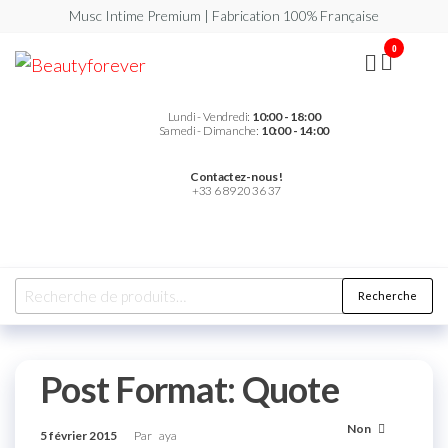
Musc Intime Premium | Fabrication 100% Française
0
Beautyforever
Votre
Musc
Intime
Premium
Lundi - Vendredi:
10:00 - 18:00
Samedi - Dimanche:
10:00 - 14:00
Contactez-nous !
+33 6 89 20 36 37
Recherche
Post Format: Quote
Non
5 février 2015
Par
aya