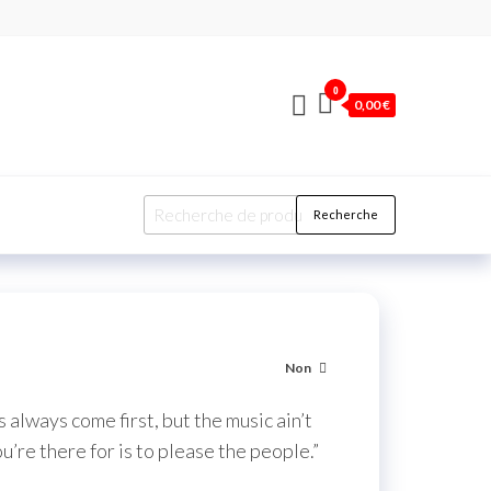
0
0,00 €
Recherche
Non
 always come first, but the music ain’t
ou’re there for is to please the people.”