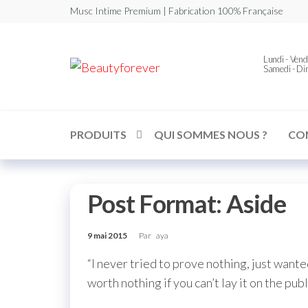
Musc Intime Premium | Fabrication 100% Française
Lundi - Vend
Beautyforever
Votre
Samedi - D
Musc
Intime
Premium
PRODUITS
QUI SOMMES NOUS ?
CO
Post Format: Aside
9 mai 2015
Par
aya
“I never tried to prove nothing, just wante
worth nothing if you can’t lay it on the pub