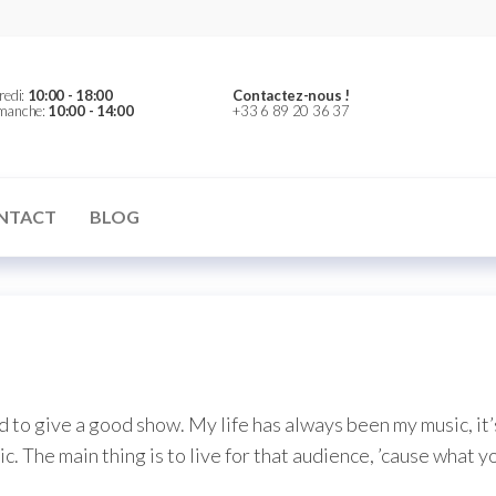
redi:
10:00 - 18:00
Contactez-nous !
imanche:
10:00 - 14:00
+33 6 89 20 36 37
NTACT
BLOG
d to give a good show. My life has always been my music, it’s
lic. The main thing is to live for that audience, ’cause what y