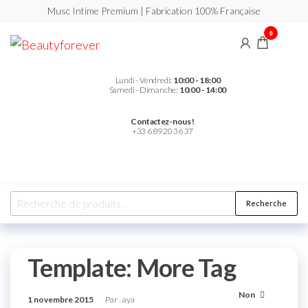
Musc Intime Premium | Fabrication 100% Française
0
Beautyforever
Votre
Musc
Intime
Premium
Lundi - Vendredi:
10:00 - 18:00
Samedi - Dimanche:
10:00 - 14:00
Contactez-nous !
+33 6 89 20 36 37
Recherche
Template: More Tag
Non
1 novembre 2015
Par
aya