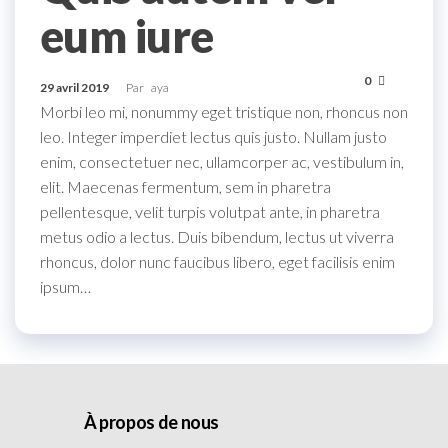
eum iure
0
29 avril 2019
Par
aya
Morbi leo mi, nonummy eget tristique non, rhoncus non
leo. Integer imperdiet lectus quis justo. Nullam justo
enim, consectetuer nec, ullamcorper ac, vestibulum in,
elit. Maecenas fermentum, sem in pharetra
pellentesque, velit turpis volutpat ante, in pharetra
metus odio a lectus. Duis bibendum, lectus ut viverra
rhoncus, dolor nunc faucibus libero, eget facilisis enim
ipsum…
À propos de nous