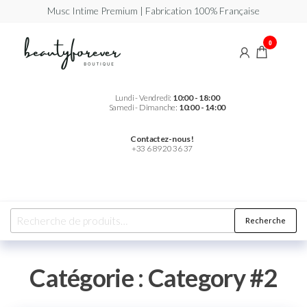
Musc Intime Premium | Fabrication 100% Française
Beautyforever
Votre
0
Musc
Intime
Premium
Lundi - Vendredi:
10:00 - 18:00
Samedi - Dimanche:
10:00 - 14:00
Contactez-nous !
+33 6 89 20 36 37
Recherche
Catégorie :
Category #2