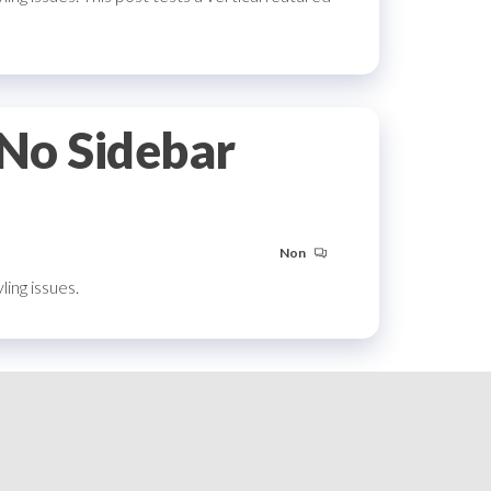
 No Sidebar
Non
ing issues.