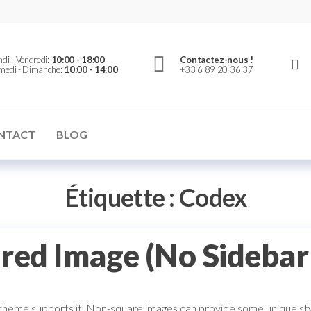
er
di - Vendredi:
10:00 - 18:00
Contactez-nous !
medi - Dimanche:
10:00 - 14:00
+33 6 89 20 36 37
NTACT
BLOG
Étiquette :
Codex
red Image (No Sidebar
e theme supports it. Non-square images can provide some unique styli