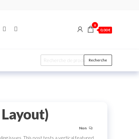
0
0,00 €
Recherche
 Layout)
Non
ng issues. This post tests a vertical featured