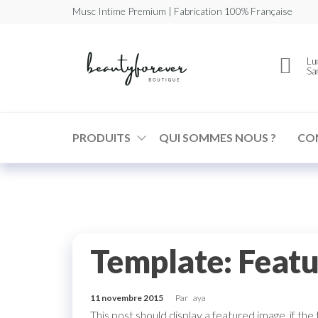
Musc Intime Premium | Fabrication 100% Française
Beautyforev
Votre
Lun
Musc
Sa
Intime
Premium
PRODUITS
QUI SOMMES NOUS ?
CO
Template: Featu
11 novembre 2015
Par
aya
This post should display a featured image, if th