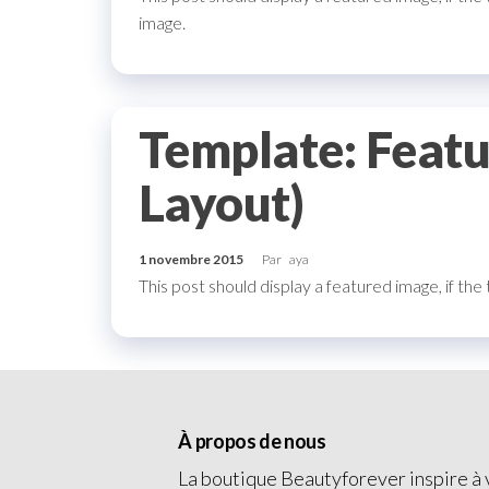
image.
Template: Featu
Layout)
1 novembre 2015
Par
aya
This post should display a featured image, if th
À propos de nous
La boutique Beautyforever inspire à v