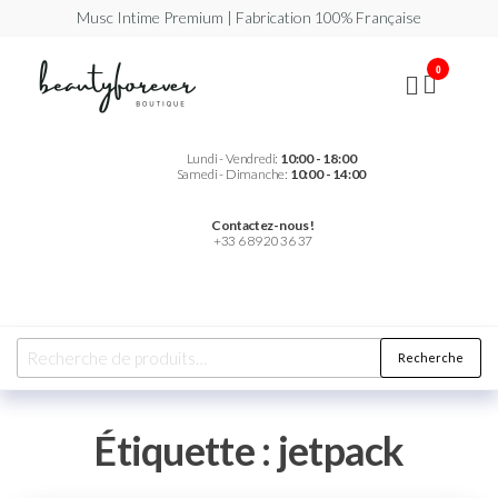
Musc Intime Premium | Fabrication 100% Française
Beautyforever
Votre
0
Musc
Intime
Premium
Lundi - Vendredi:
10:00 - 18:00
Samedi - Dimanche:
10:00 - 14:00
Contactez-nous !
+33 6 89 20 36 37
Recherche
Étiquette :
jetpack