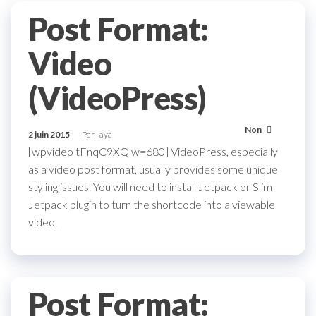
Post Format:
Video
(VideoPress)
Non
2 juin 2015
Par
aya
[wpvideo tFnqC9XQ w=680] VideoPress, especially
as a video post format, usually provides some unique
styling issues. You will need to install Jetpack or Slim
Jetpack plugin to turn the shortcode into a viewable
video.
Post Format: