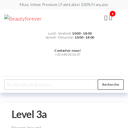
Musc Intime Premium | Fabrication 100% Française
0
Beautyforever
Votre
Musc
Intime
Premium
Lundi - Vendredi:
10:00 - 18:00
Samedi - Dimanche:
10:00 - 14:00
Contactez-nous !
+33 6 89 20 36 37
Recherche
Level 3a
(lorem ipsum)