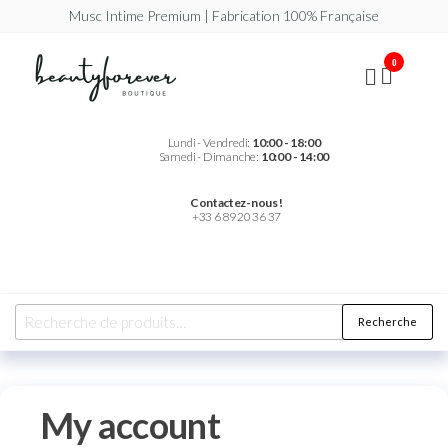
Musc Intime Premium | Fabrication 100% Française
Beautyforever
Votre
0
Musc
Intime
Premium
Lundi - Vendredi:
10:00 - 18:00
Samedi - Dimanche:
10:00 - 14:00
Contactez-nous !
+33 6 89 20 36 37
Recherche
My account