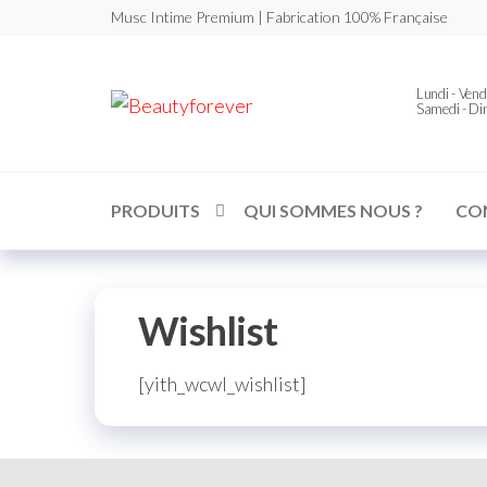
Musc Intime Premium | Fabrication 100% Française
Beautyforever
Lundi - Vend
Votre
Samedi - D
Musc
Intime
Premium
PRODUITS
QUI SOMMES NOUS ?
CO
Wishlist
[yith_wcwl_wishlist]