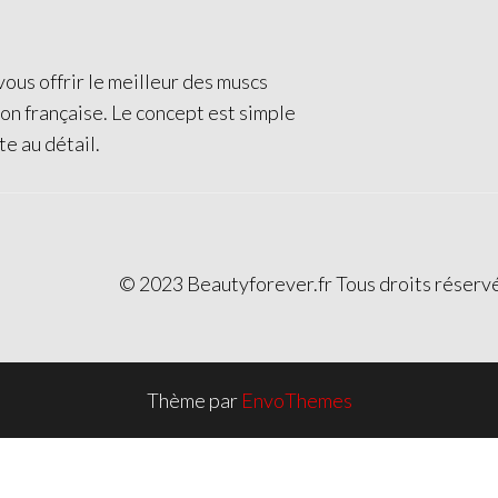
ous offrir le meilleur des muscs
ion française. Le concept est simple
te au détail.
© 2023 Beautyforever.fr Tous droits réserv
Thème par
EnvoThemes