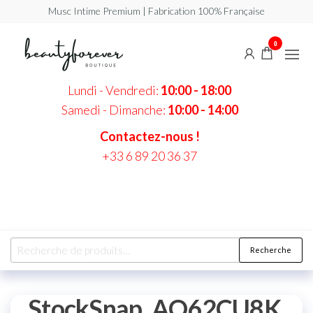
Musc Intime Premium | Fabrication 100% Française
Beautyforever
Votre
0
Musc
Intime
Premium
Lundi - Vendredi:
10:00 - 18:00
Samedi - Dimanche:
10:00 - 14:00
Contactez-nous !
+33 6 89 20 36 37
Recherche
StockSnap_AQ62CU8K