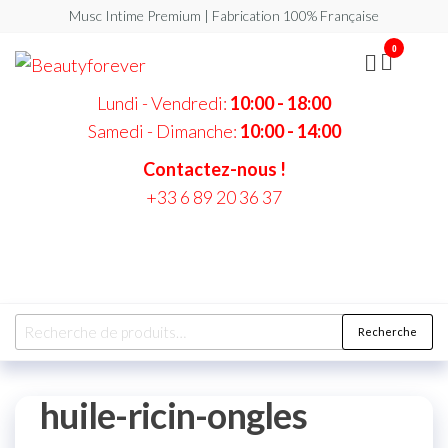
Musc Intime Premium | Fabrication 100% Française
0
Beautyforever
Votre
Musc
Intime
Lundi - Vendredi:
10:00 - 18:00
Premium
Samedi - Dimanche:
10:00 - 14:00
Contactez-nous !
+33 6 89 20 36 37
Recherche
huile-ricin-ongles