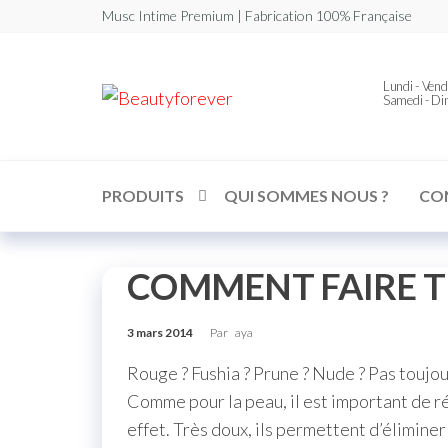
Musc Intime Premium | Fabrication 100% Française
Lundi - Vend
Beautyforever
Votre
Samedi - D
Musc
Intime
Premium
PRODUITS
QUI SOMMES NOUS ?
CO
COMMENT FAIRE TE
3 mars 2014
Par
aya
Rouge ? Fushia ? Prune ? Nude ? Pas toujour
Comme pour la peau, il est important de 
effet. Très doux, ils permettent d’élimine