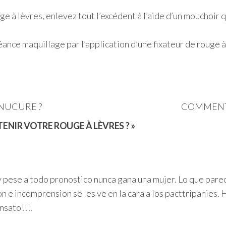
e à lèvres, enlevez tout l’excédent à l’aide d’un mouchoir 
 séance maquillage par l’application d’une fixateur de rouge 
NUCURE ?
COMMENT 
TENIR VOTRE ROUGE À LÈVRES ? »
y pese a todo pronostico nunca gana una mujer. Lo que pare
n e incomprension se les ve en la cara a los pacttripanies.
nsato!!!.