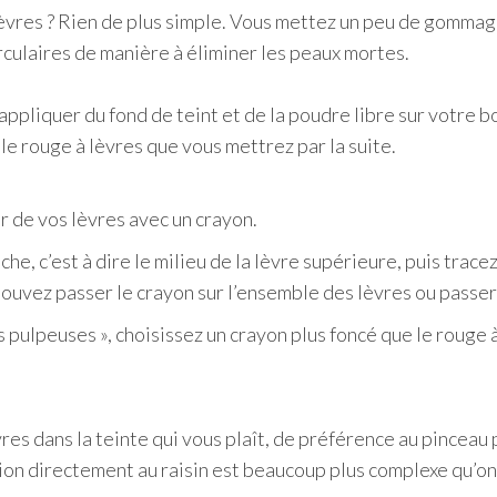
res ? Rien de plus simple. Vous mettez un peu de gommage
rculaires de manière à éliminer les peaux mortes.
appliquer du fond de teint et de la poudre libre sur votre b
le rouge à lèvres que vous mettrez par la suite.
ur de vos lèvres avec un crayon.
e, c’est à dire le milieu de la lèvre supérieure, puis tracez 
 pouvez passer le crayon sur l’ensemble des lèvres ou passe
es pulpeuses », choisissez un crayon plus foncé que le rouge 
res dans la teinte qui vous plaît, de préférence au pinceau 
tion directement au raisin est beaucoup plus complexe qu’on