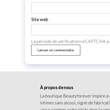
Site web
La période de vérification reCAPTCHA a e
À propos de nous
La boutique Beautyforever inspire à v
intimes sans alcool, signé de fabricat
: nous sommes spécialisés dans la ven