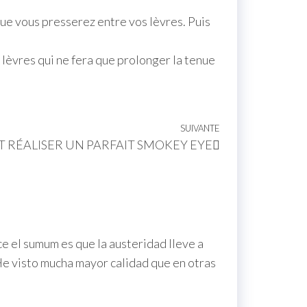
que vous presserez entre vos lèvres. Puis
à lèvres qui ne fera que prolonger la tenue
SUIVANTE
RÉALISER UN PARFAIT SMOKEY EYE
ce el sumum es que la austeridad lleve a
 He visto mucha mayor calidad que en otras