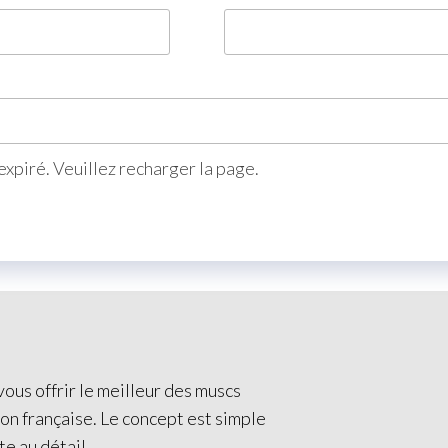
xpiré. Veuillez recharger la page.
ous offrir le meilleur des muscs
ion française. Le concept est simple
te au détail.