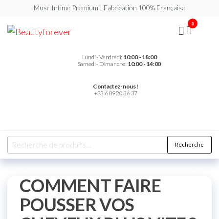
Musc Intime Premium | Fabrication 100% Française
0
Beautyforever
Votre
Musc
Intime
Premium
Lundi - Vendredi:
10:00 - 18:00
Samedi - Dimanche:
10:00 - 14:00
Contactez-nous !
+33 6 89 20 36 37
Recherche
COMMENT FAIRE
POUSSER VOS