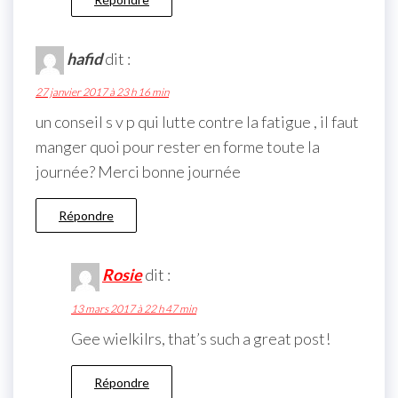
hafid
dit :
27 janvier 2017 à 23 h 16 min
un conseil s v p qui lutte contre la fatigue , il faut
manger quoi pour rester en forme toute la
journée? Merci bonne journée
Répondre
Rosie
dit :
13 mars 2017 à 22 h 47 min
Gee wielkilrs, that’s such a great post!
Répondre