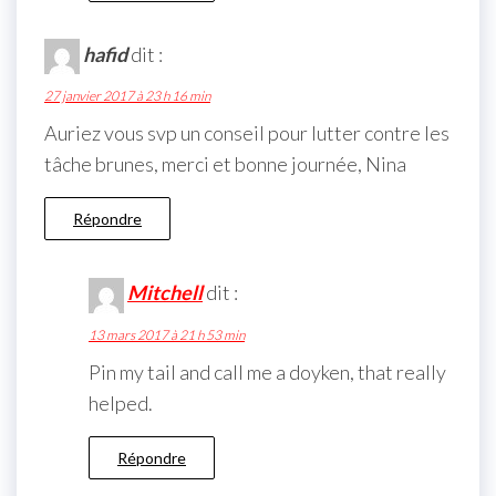
hafid
dit :
27 janvier 2017 à 23 h 16 min
Auriez vous svp un conseil pour lutter contre les
tâche brunes, merci et bonne journée, Nina
Répondre
Mitchell
dit :
13 mars 2017 à 21 h 53 min
Pin my tail and call me a doyken, that really
helped.
Répondre