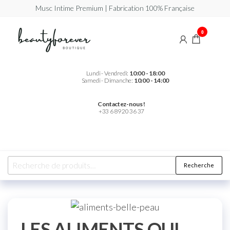
Musc Intime Premium | Fabrication 100% Française
Beautyforever
Votre
0
Musc
Intime
Premium
Lundi - Vendredi:
10:00 - 18:00
Samedi - Dimanche:
10:00 - 14:00
Contactez-nous !
+33 6 89 20 36 37
Recherche
LES ALIMENTS QUI