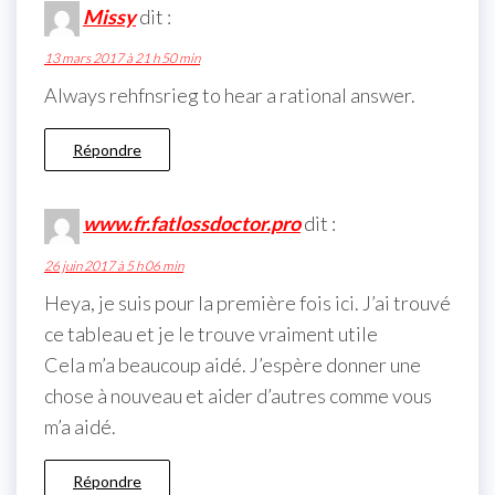
Missy
dit :
13 mars 2017 à 21 h 50 min
Always rehfnsrieg to hear a rational answer.
Répondre
www.fr.fatlossdoctor.pro
dit :
26 juin 2017 à 5 h 06 min
Heya, je suis pour la première fois ici. J’ai trouvé
ce tableau et je le trouve vraiment utile
Cela m’a beaucoup aidé. J’espère donner une
chose à nouveau et aider d’autres comme vous
m’a aidé.
Répondre