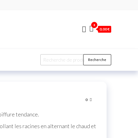
0
0,00 €
Recherche
0
oiffure tendance.
llant les racines en alternant le chaud et