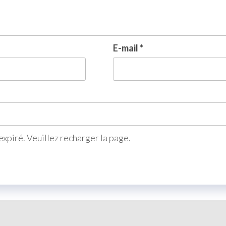
E-mail
*
xpiré. Veuillez recharger la page.