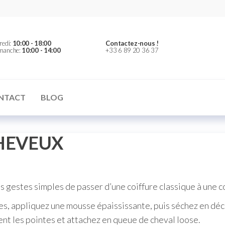
redi:
10:00 - 18:00
Contactez-nous !
imanche:
10:00 - 14:00
+33 6 89 20 36 37
NTACT
BLOG
CHEVEUX
 gestes simples de passer d’une coiffure classique à une c
ides, appliquez une mousse épaississante, puis séchez en déco
ent les pointes et attachez en queue de cheval loose.