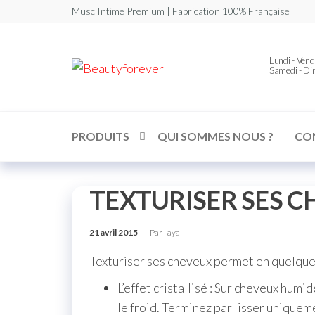
Musc Intime Premium | Fabrication 100% Française
Beautyforever
Lundi - Vend
Votre
Samedi - D
Musc
Intime
Premium
PRODUITS
QUI SOMMES NOUS ?
CO
TEXTURISER SES 
21 avril 2015
Par
aya
Texturiser ses cheveux permet en quelques
L’effet cristallisé : Sur cheveux hum
le froid. Terminez par lisser uniquem