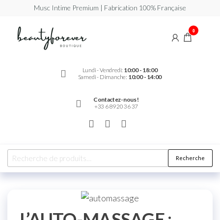
Musc Intime Premium | Fabrication 100% Française
Beautyforever
Votre
0
Musc
Intime
Premium
Lundi - Vendredi:
10:00 - 18:00
Samedi - Dimanche:
10:00 - 14:00
Contactez-nous !
+33 6 89 20 36 37
Recherche
L’AUTO-MASSAGE :