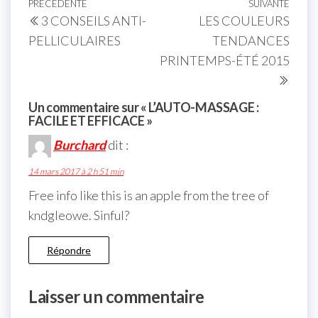
PRÉCÉDENTE
SUIVANTE
3 CONSEILS ANTI-
LES COULEURS
PELLICULAIRES
TENDANCES
PRINTEMPS-ÉTÉ 2015
Un commentaire sur « L’AUTO-MASSAGE :
FACILE ET EFFICACE »
Burchard
dit :
14 mars 2017 à 2 h 51 min
Free info like this is an apple from the tree of
kndgleowe. Sinful?
Répondre
Laisser un commentaire