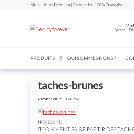
Musc Intime Premium | Fabrication 100% Française
Beautyforever
Lundi - Vend
Votre
Samedi - D
Musc
Intime
Premium
PRODUITS
QUI SOMMES NOUS ?
CO
taches-brunes
6 février 2017
Par
aya
PRÉCÉDENTE
COMMENT FAIRE PARTIR DES TÂCHE