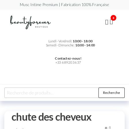
Musc Intime Premium | Fabrication 100% Française
Beautyforever
Votre
0
Musc
Intime
Premium
Lundi - Vendredi:
10:00 - 18:00
Samedi - Dimanche:
10:00 - 14:00
Contactez-nous !
+33 6 89 20 36 37
Recherche
chute des cheveux
0