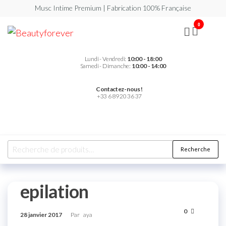
Musc Intime Premium | Fabrication 100% Française
0
Beautyforever
Votre
Musc
Intime
Premium
Lundi - Vendredi:
10:00 - 18:00
Samedi - Dimanche:
10:00 - 14:00
Contactez-nous !
+33 6 89 20 36 37
Recherche
epilation
0
28 janvier 2017
Par
aya