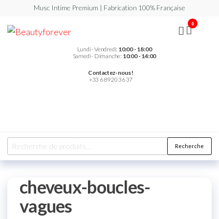
Musc Intime Premium | Fabrication 100% Française
0
Beautyforever
Votre
Musc
Intime
Lundi - Vendredi:
10:00 - 18:00
Premium
Samedi - Dimanche:
10:00 - 14:00
Contactez-nous !
+33 6 89 20 36 37
Recherche
cheveux-boucles-
vagues