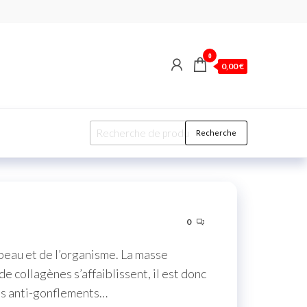
0
0,00 €
Recherche
0
 peau et de l’organisme. La masse
e collagènes s’affaiblissent, il est donc
res anti-gonflements…