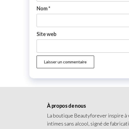
Nom
*
Site web
À propos de nous
La boutique Beautyforever inspire à v
intimes sans alcool, signé de fabricat