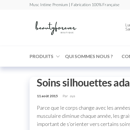
Musc Intime Premium | Fabrication 100% Française
Beautyforev
Votre
Lun
Musc
Sa
Intime
Premium
PRODUITS
QUI SOMMES NOUS ?
CO
Soins silhouettes ad
11 août 2015
Par
aya
Parce que le corps change avec les années,
musculaire diminue chaque année, les graiss
important de s’orienter vers certains soi