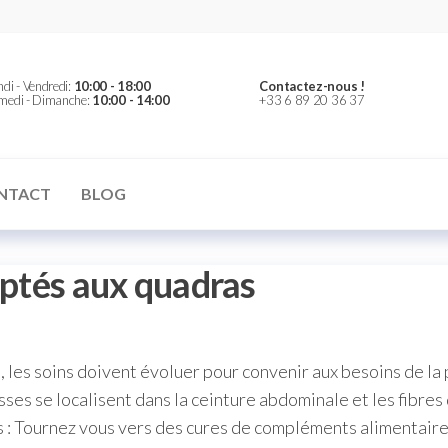
er
di - Vendredi:
10:00 - 18:00
Contactez-nous !
medi - Dimanche:
10:00 - 14:00
+33 6 89 20 36 37
NTACT
BLOG
aptés aux quadras
 les soins doivent évoluer pour convenir aux besoins de la
es se localisent dans la ceinture abdominale et les fibres d
ns : Tournez vous vers des cures de compléments alimentai