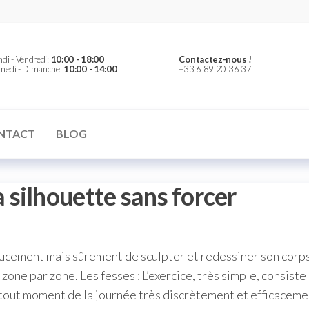
er
di - Vendredi:
10:00 - 18:00
Contactez-nous !
medi - Dimanche:
10:00 - 14:00
+33 6 89 20 36 37
NTACT
BLOG
silhouette sans forcer
ucement mais sûrement de sculpter et redessiner son corps,
e zone par zone. Les fesses : L’exercice, très simple, consist
 tout moment de la journée très discrètement et efficaceme