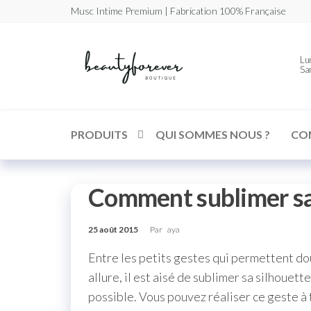
Musc Intime Premium | Fabrication 100% Française
Beautyforev
Votre
Lun
Musc
Sa
Intime
Premium
PRODUITS
QUI SOMMES NOUS ?
CO
Comment sublimer sa 
25 août 2015
Par
aya
Entre les petits gestes qui permettent do
allure, il est aisé de sublimer sa silhouett
possible. Vous pouvez réaliser ce geste à