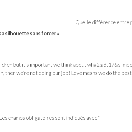
Quelle différence entre p
a silhouette sans forcer »
children but it’s important we think about wh#2;a8t17&s imp
ren, then we’re not doing our job! Love means we do the best 
Les champs obligatoires sont indiqués avec
*