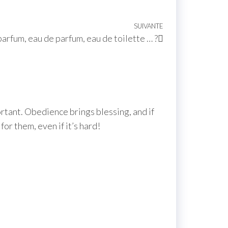
SUIVANTE
arfum, eau de parfum, eau de toilette … ?
ortant. Obedience brings blessing, and if
for them, even if it’s hard!