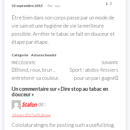
1
22 septembre 2015
Par
aya
Être bien dans son corps passe par un mode de
vie sain et une hygiène de vie la meilleure
possible. Arrêter le tabac se fait en douceur et
étape par étape.
Catégorie
Astuces beauté
PRÉCÉDENTE
SUIVANTE
Blond, roux, brun ..
Sport : abdos-fessiers
entretenir sa couleur.
pour un pari gagné
Un commentaire sur « Dire stop au tabac en
douceur »
Stafon
dit :
14 mars 2017 à 0 h 26 min
Coiolaturatngns for posting such a useful blog.