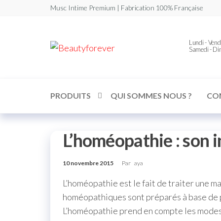
Musc Intime Premium | Fabrication 100% Française
Beautyforever
Lundi - Vend
Votre
Samedi - D
Musc
Intime
Premium
PRODUITS
QUI SOMMES NOUS ?
CO
L’homéopathie : son in
10 novembre 2015
Par
aya
L’homéopathie est le fait de traiter une 
homéopathiques sont préparés à base de pr
L’homéopathie prend en compte les modes 