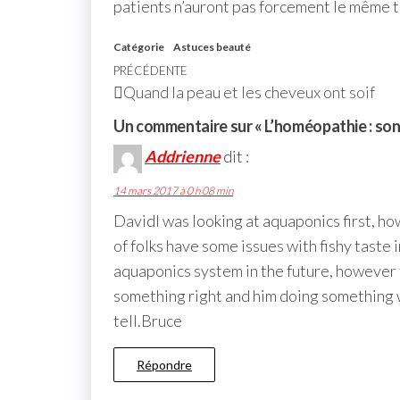
patients n’auront pas forcement le même 
Catégorie
Astuces beauté
PRÉCÉDENTE
Quand la peau et les cheveux ont soif
Un commentaire sur « L’homéopathie : son i
Addrienne
dit :
14 mars 2017 à 0 h 08 min
DavidI was looking at aquaponics first, h
of folks have some issues with fishy taste
aquaponics system in the future, however 
something right and him doing something wr
tell.Bruce
Répondre