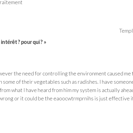
traitement
Templ
ntérêt ? pour qui ? »
owever the need for controlling the environment caused me t
 in some of their vegetables such as radishes. I have someon
from what I have heard from him my system is actually ahead
ong or it could be the eaoocwtrmprnihs is just effective if