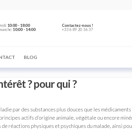
redi:
10:00 - 18:00
Contactez-nous !
imanche:
10:00 - 14:00
+33 6 89 20 36 37
NTACT
BLOG
térêt ? pour qui ?
maladie par des substances plus douces que les médicaments
incipes actifs d’origine animale, végétale ou encore minér
de réactions physiques et psychiques du malade, ainsi po