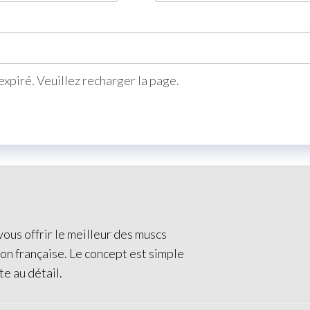
xpiré. Veuillez recharger la page.
ous offrir le meilleur des muscs
ion française. Le concept est simple
te au détail.