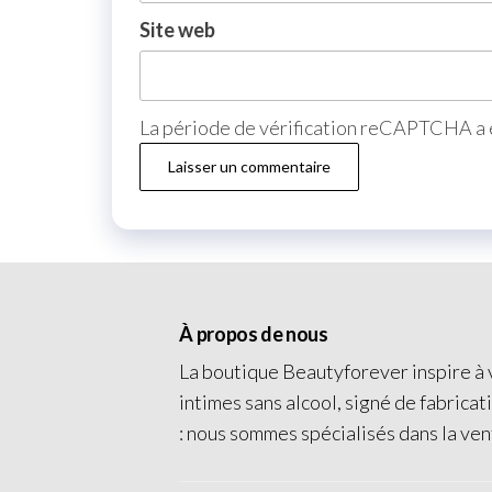
Site web
La période de vérification reCAPTCHA a e
À propos de nous
La boutique Beautyforever inspire à v
intimes sans alcool, signé de fabricat
: nous sommes spécialisés dans la ven