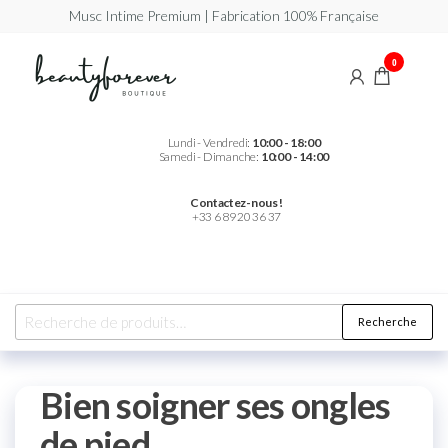
Musc Intime Premium | Fabrication 100% Française
Beautyforever
Votre
0
Musc
Intime
Premium
Lundi - Vendredi:
10:00 - 18:00
Samedi - Dimanche:
10:00 - 14:00
Contactez-nous !
+33 6 89 20 36 37
Recherche
Bien soigner ses ongles
de pied