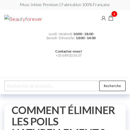
Musc Intime Premium | Fabrication 100% Française
0
Beautyforever
Votre
Musc
Intime
Premium
Lundi - Vendredi:
10:00 - 18:00
Samedi - Dimanche:
10:00 - 14:00
Contactez-nous !
+33 6 89 20 36 37
Recherche
COMMENT ÉLIMINER
LES POILS