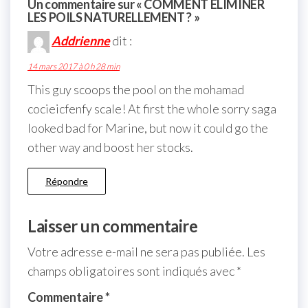
Un commentaire sur « COMMENT ÉLIMINER
LES POILS NATURELLEMENT ? »
Addrienne
dit :
14 mars 2017 à 0 h 28 min
This guy scoops the pool on the mohamad
cocieicfenfy scale! At first the whole sorry saga
looked bad for Marine, but now it could go the
other way and boost her stocks.
Répondre
Laisser un commentaire
Votre adresse e-mail ne sera pas publiée.
Les
champs obligatoires sont indiqués avec
*
Commentaire
*