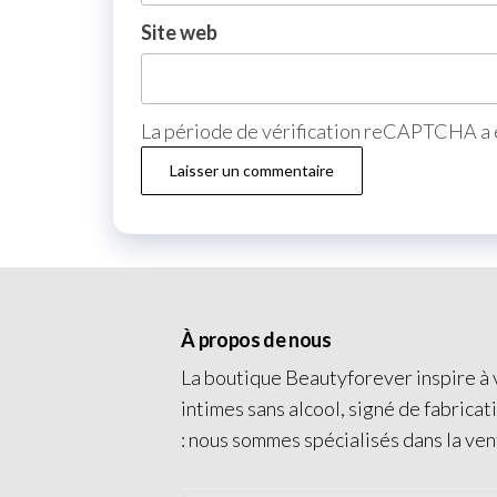
Site web
La période de vérification reCAPTCHA a e
À propos de nous
La boutique Beautyforever inspire à v
intimes sans alcool, signé de fabricat
: nous sommes spécialisés dans la ven