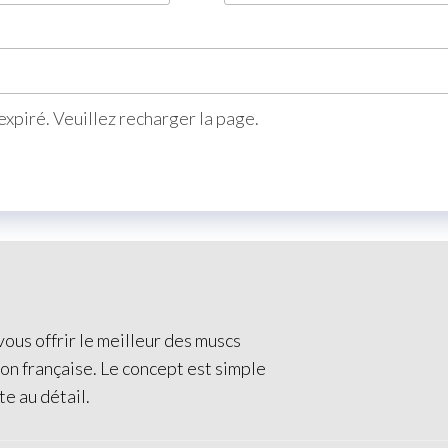
xpiré. Veuillez recharger la page.
ous offrir le meilleur des muscs
ion française. Le concept est simple
te au détail.