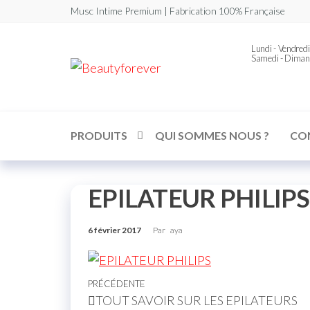
Musc Intime Premium | Fabrication 100% Française
Lundi - Vendredi
Samedi - Diman
Beautyforever
Votre
Musc
Intime
Premium
PRODUITS
QUI SOMMES NOUS ?
CO
EPILATEUR PHILIPS
6 février 2017
Par
aya
PRÉCÉDENTE
TOUT SAVOIR SUR LES EPILATEURS