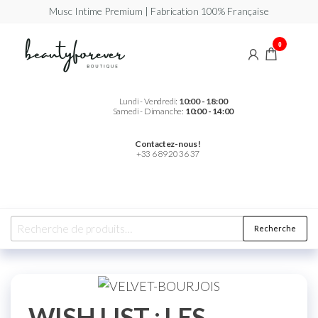
Musc Intime Premium | Fabrication 100% Française
Beautyforever
Votre
0
Musc
Intime
Premium
Lundi - Vendredi:
10:00 - 18:00
Samedi - Dimanche:
10:00 - 14:00
Contactez-nous !
+33 6 89 20 36 37
Recherche
WISH LIST : LES