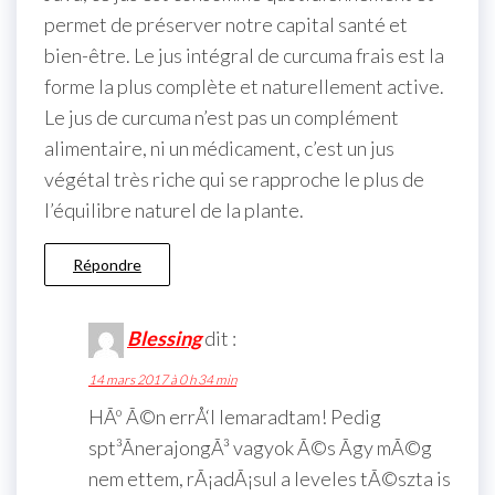
permet de préserver notre capital santé et
bien-être. Le jus intégral de curcuma frais est la
forme la plus complète et naturellement active.
Le jus de curcuma n’est pas un complément
alimentaire, ni un médicament, c’est un jus
végétal très riche qui se rapproche le plus de
l’équilibre naturel de la plante.
Répondre
Blessing
dit :
14 mars 2017 à 0 h 34 min
HÃº Ã©n errÅ‘l lemaradtam! Pedig
spt³ÃnerajongÃ³ vagyok Ã©s Ã­gy mÃ©g
nem ettem, rÃ¡adÃ¡sul a leveles tÃ©szta is