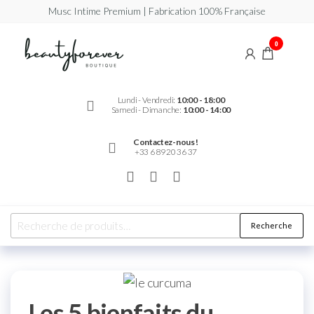
Musc Intime Premium | Fabrication 100% Française
Beautyforever
Votre
0
Musc
Intime
Premium
Lundi - Vendredi:
10:00 - 18:00
Samedi - Dimanche:
10:00 - 14:00
Contactez-nous !
+33 6 89 20 36 37
Recherche
Les 5 bienfaits du