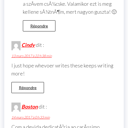
a szÃ­vem csÃ¼cske. Valamikor ezt is meg
kellene sÃ¼tnÃ¶m, mert nagyon guszta! 🙂
Répondre
Cindy
dit :
13 mars 2017 à 22 h 38 min
I just hope whevoer writes these keeps writing
more!
Répondre
Boston
dit :
14 mars 2017 à 0 h 33 min
Com a devida dedicatÃ³ria ao carÃ­ssimo