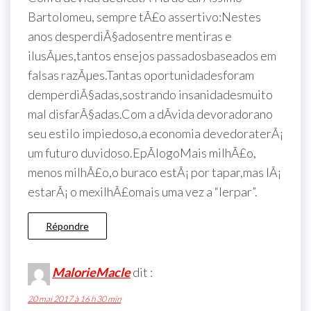
Bartolomeu, sempre tÃ£o assertivo:Nestes
anos desperdiÃ§adosentre mentiras e
ilusÃµes,tantos ensejos passadosbaseados em
falsas razÃµes.Tantas oportunidadesforam
demperdiÃ§adas,sostrando insanidadesmuito
mal disfarÃ§adas.Com a dÃ­vida devoradorano
seu estilo impiedoso,a economia devedoraterÃ¡
um futuro duvidoso.EpÃ­logoMais milhÃ£o,
menos milhÃ£o,o buraco estÃ¡ por tapar,mas lÃ¡
estarÃ¡ o mexilhÃ£omais uma vez a “lerpar”.
Répondre
MalorieMacle
dit :
20 mai 2017 à 16 h 30 min