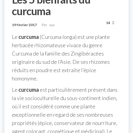
curcuma
14
19 février 2017
Par
aya
Le
curcuma
(Curcuma longa) est une plante
herbacée rhizomateuse vivace du genre
Curcuma de la famille des Zingibéracées
originaire du sud de l’Asie. De ses rhizomes
réduits en poudre est extraite l’épice
homonyme.
Le
curcuma
est particulièrement présent dans
la vie socioculturelle du sous-continent indien,
où il est considéré comme une plante
exceptionnelle en regard de ses nombreuses
propriétés (épice, conservateur de nourriture,
agent colorant, cosmétique et médicinal). Le