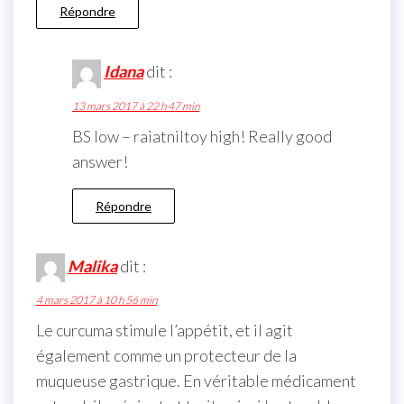
Répondre
Idana
dit :
13 mars 2017 à 22 h 47 min
BS low – raiatniltoy high! Really good
answer!
Répondre
Malika
dit :
4 mars 2017 à 10 h 56 min
Le curcuma stimule l’appétit, et il agit
également comme un protecteur de la
muqueuse gastrique. En véritable médicament