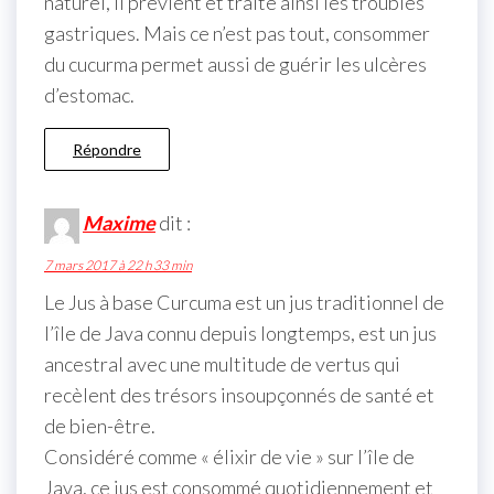
naturel, il prévient et traite ainsi les troubles
gastriques. Mais ce n’est pas tout, consommer
du cucurma permet aussi de guérir les ulcères
d’estomac.
Répondre
Maxime
dit :
7 mars 2017 à 22 h 33 min
Le Jus à base Curcuma est un jus traditionnel de
l’île de Java connu depuis longtemps, est un jus
ancestral avec une multitude de vertus qui
recèlent des trésors insoupçonnés de santé et
de bien-être.
Considéré comme « élixir de vie » sur l’île de
Java, ce jus est consommé quotidiennement et