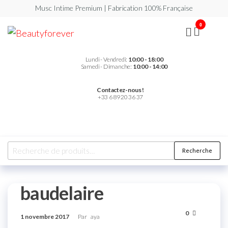
Musc Intime Premium | Fabrication 100% Française
0
Beautyforever
Votre
Musc
Intime
Premium
Lundi - Vendredi:
10:00 - 18:00
Samedi - Dimanche:
10:00 - 14:00
Contactez-nous !
+33 6 89 20 36 37
Recherche
baudelaire
0
1 novembre 2017
Par
aya