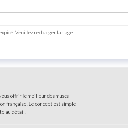
xpiré. Veuillez recharger la page.
ous offrir le meilleur des muscs
ion française. Le concept est simple
te au détail.