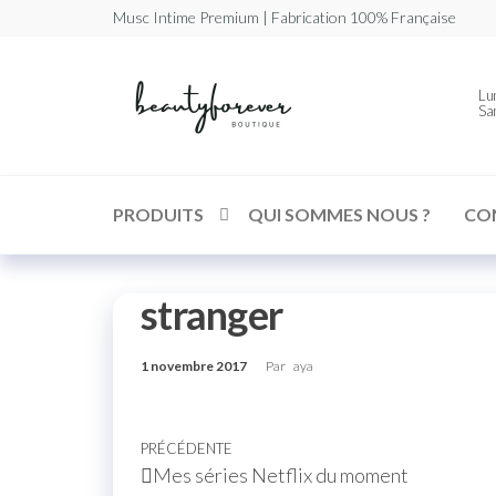
Musc Intime Premium | Fabrication 100% Française
Beautyforev
Votre
Lun
Musc
Sa
Intime
Premium
PRODUITS
QUI SOMMES NOUS ?
CO
stranger
1 novembre 2017
Par
aya
PRÉCÉDENTE
Mes séries Netflix du moment