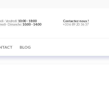
er
di - Vendredi:
10:00 - 18:00
Contactez-nous !
medi - Dimanche:
10:00 - 14:00
+33 6 89 20 36 37
NTACT
BLOG