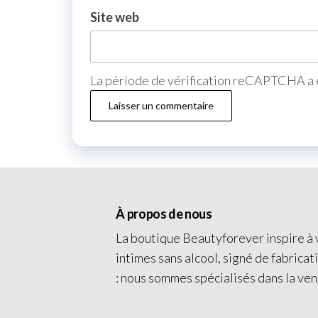
Site web
La période de vérification reCAPTCHA a e
À propos de nous
La boutique Beautyforever inspire à v
intimes sans alcool, signé de fabricat
: nous sommes spécialisés dans la ven