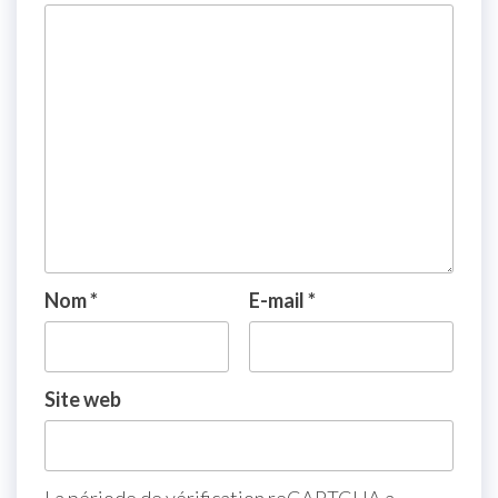
Nom
*
E-mail
*
Site web
La période de vérification reCAPTCHA a