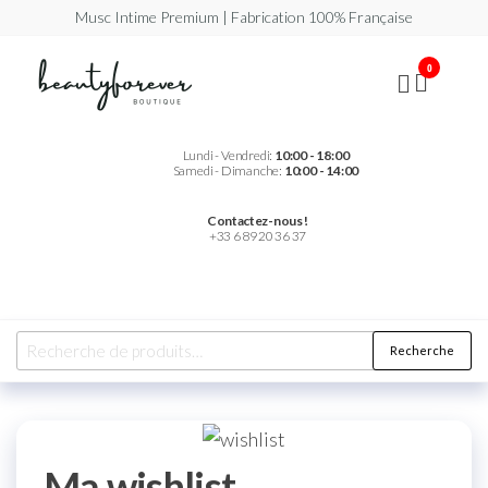
Musc Intime Premium | Fabrication 100% Française
Beautyforever
Votre
0
Musc
Intime
Premium
Lundi - Vendredi:
10:00 - 18:00
Samedi - Dimanche:
10:00 - 14:00
Contactez-nous !
+33 6 89 20 36 37
Recherche
Ma wishlist