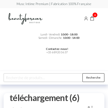
Musc Intime Premium | Fabrication 100% Française
Beautyforever
Votre
0
Musc
Intime
Premium
Lundi - Vendredi:
10:00 - 18:00
Samedi - Dimanche:
10:00 - 14:00
Contactez-nous !
+33 6 89 20 36 37
Recherche
téléchargement (6)
0