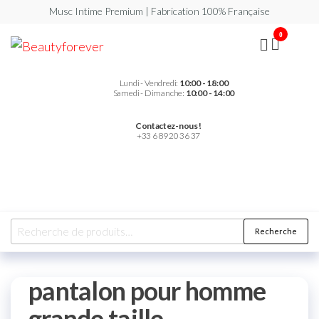
Musc Intime Premium | Fabrication 100% Française
0
Beautyforever
Votre
Musc
Intime
Premium
Lundi - Vendredi:
10:00 - 18:00
Samedi - Dimanche:
10:00 - 14:00
Contactez-nous !
+33 6 89 20 36 37
Recherche
pantalon pour homme
grande taille