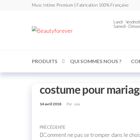
Musc Intime Premium | Fabrication 100% Française
Lundi - Vendredi
Samedi - Diman
Beautyforever
Votre
Musc
Intime
Premium
PRODUITS
QUI SOMMES NOUS ?
CO
costume pour maria
14 avril 2018
Par
aya
PRÉCÉDENTE
Comment ne pas se tromper dans le choi