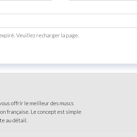
xpiré. Veuillez recharger la page.
ous offrir le meilleur des muscs
ion française. Le concept est simple
te au détail.