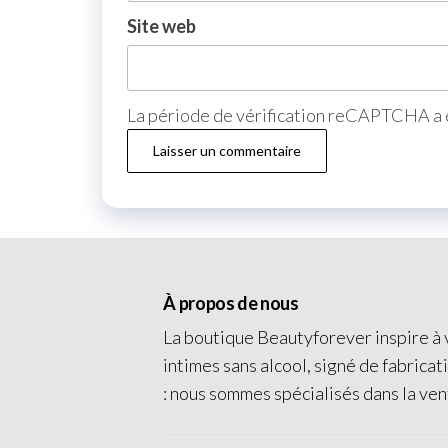
Site web
La période de vérification reCAPTCHA a e
À propos de nous
La boutique Beautyforever inspire à v
intimes sans alcool, signé de fabricat
: nous sommes spécialisés dans la ven