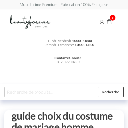
Musc Intime Premium | Fabrication 100% Française
Beautyforever
Votre
0
Musc
Intime
Premium
Lundi - Vendredi:
10:00 - 18:00
Samedi - Dimanche:
10:00 - 14:00
Contactez-nous !
+33 6 89 20 36 37
Recherche
guide choix du costume
de mariage homme