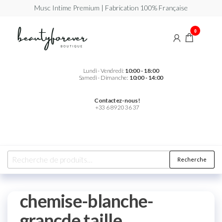
Musc Intime Premium | Fabrication 100% Française
Beautyforever
Votre
0
Musc
Intime
Premium
Lundi - Vendredi:
10:00 - 18:00
Samedi - Dimanche:
10:00 - 14:00
Contactez-nous !
+33 6 89 20 36 37
Recherche
chemise-blanche-
grancde taille