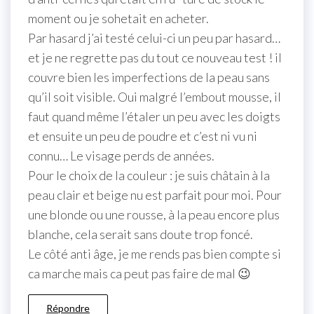
moment ou je sohetait en acheter.
Par hasard j’ai testé celui-ci un peu par hasard…
et je ne regrette pas du tout ce nouveau test ! il
couvre bien les imperfections de la peau sans
qu’il soit visible. Oui malgré l’embout mousse, il
faut quand même l’étaler un peu avec les doigts
et ensuite un peu de poudre et c’est ni vu ni
connu… Le visage perds de années.
Pour le choix de la couleur : je suis châtain à la
peau clair et beige nu est parfait pour moi. Pour
une blonde ou une rousse, à la peau encore plus
blanche, cela serait sans doute trop foncé.
Le côté anti âge, je me rends pas bien compte si
ca marche mais ca peut pas faire de mal 😉
Répondre