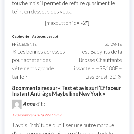
touche mais il permet de refaire quasiment le
teint en dessous des yeux.
[maxbutton id= »2″]
Catégorie
Astuces beauté
PRÉCÉDENTE
SUIVANTE
Les bonnes adresses
Test Babyliss de la
pour acheter des
Brosse Chauffante
vêtements grande
Lissante – HSB100E –
taille ?
Liss Brush 3D
8 commentaires sur « Test et avis sur l’Effaceur
Instant Anti-âge Maybelline New York »
Anne
dit :
17 décembre 2018 à 22 h 19 min
J’avais l’habitude d’utiliser une autre marque
d’anti-cernes qui était en ru^ture de stock le