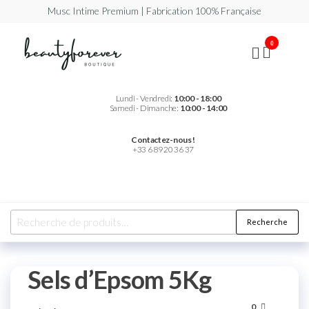
Musc Intime Premium | Fabrication 100% Française
Beautyforever
Votre
0
Musc
Intime
Premium
Lundi - Vendredi:
10:00 - 18:00
Samedi - Dimanche:
10:00 - 14:00
Contactez-nous !
+33 6 89 20 36 37
Recherche
Sels d’Epsom 5Kg
0