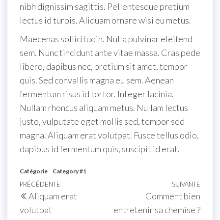
nibh dignissim sagittis. Pellentesque pretium
lectus id turpis. Aliquam ornare wisi eu metus.
Maecenas sollicitudin. Nulla pulvinar eleifend
sem. Nunc tincidunt ante vitae massa. Cras pede
libero, dapibus nec, pretium sit amet, tempor
quis. Sed convallis magna eu sem. Aenean
fermentum risus id tortor. Integer lacinia.
Nullam rhoncus aliquam metus. Nullam lectus
justo, vulputate eget mollis sed, tempor sed
magna. Aliquam erat volutpat. Fusce tellus odio,
dapibus id fermentum quis, suscipit id erat.
Catégorie
Category #1
PRÉCÉDENTE
SUIVANTE
Aliquam erat
Comment bien
volutpat
entretenir sa chemise ?