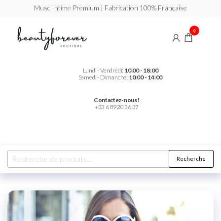
Musc Intime Premium | Fabrication 100% Française
Beautyforever
Votre
0
Musc
Intime
Premium
Lundi - Vendredi:
10:00 - 18:00
Samedi - Dimanche:
10:00 - 14:00
Contactez-nous !
+33 6 89 20 36 37
Recherche