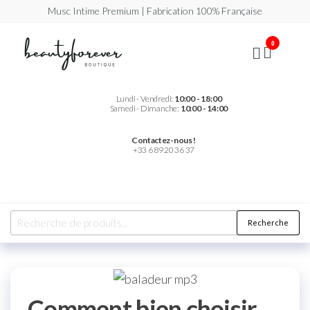
Musc Intime Premium | Fabrication 100% Française
Beautyforever
Votre
0
Musc
Intime
Premium
Lundi - Vendredi:
10:00 - 18:00
Samedi - Dimanche:
10:00 - 14:00
Contactez-nous !
+33 6 89 20 36 37
Recherche
Comment bien choisir