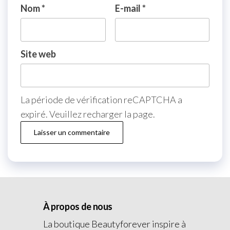
Nom
*
E-mail
*
Site web
La période de vérification reCAPTCHA a
expiré. Veuillez recharger la page.
À propos de nous
La boutique Beautyforever inspire à