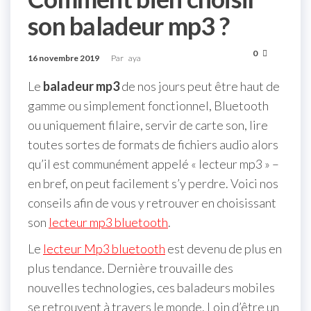
son baladeur mp3 ?
0
16 novembre 2019
Par
aya
Le
baladeur mp3
de nos jours peut être haut de
gamme ou simplement fonctionnel, Bluetooth
ou uniquement filaire, servir de carte son, lire
toutes sortes de formats de fichiers audio alors
qu’il est communément appelé « lecteur mp3 » –
en bref, on peut facilement s’y perdre. Voici nos
conseils afin de vous y retrouver en choisissant
son
lecteur mp3 bluetooth
.
Le
lecteur Mp3 bluetooth
est devenu de plus en
plus tendance. Dernière trouvaille des
nouvelles technologies, ces baladeurs mobiles
se retrouvent à travers le monde. Loin d’être un