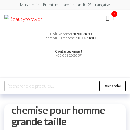
Musc Intime Premium | Fabrication 100% Française
0
Beautyforever
Votre
Musc
Intime
Premium
Lundi - Vendredi:
10:00 - 18:00
Samedi - Dimanche:
10:00 - 14:00
Contactez-nous !
+33 6 89 20 36 37
Recherche
chemise pour homme
grande taille