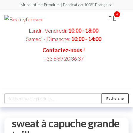
Musc Intime Premium | Fabrication 100% Française
0
Beautyforever
Votre
Musc
Intime
Lundi - Vendredi:
10:00 - 18:00
Premium
Samedi - Dimanche:
10:00 - 14:00
Contactez-nous !
+33 6 89 20 36 37
Recherche
sweat à capuche grande