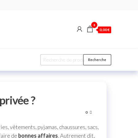
0
0,00 €
Recherche
privée ?
0
eries, vêtements, pyjamas, chaussures, sacs,
faire de
bonnes affaires
. Autrement dit,