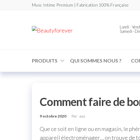
Musc Intime Premium | Fabrication 100% Française
Beautyforever
Lundi - Vend
Votre
Samedi - D
Musc
Intime
Premium
PRODUITS
QUI SOMMES NOUS ?
CO
Comment faire de bonn
9 octobre 2020
Par
aya
Que ce soit en ligne ou en magasin, le p
appareil électroménager… on trouve de to