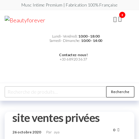
Musc Intime Premium | Fabrication 100% Française
0
Beautyforever
Votre
Musc
Intime
Premium
Lundi - Vendredi:
10:00 - 18:00
Samedi - Dimanche:
10:00 - 14:00
Contactez-nous !
+33 6 89 20 36 37
Recherche
site ventes privées
0
26 octobre 2020
Par
aya