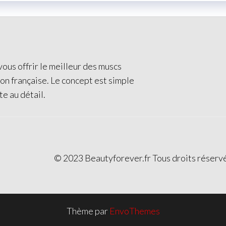
ous offrir le meilleur des muscs
ion française. Le concept est simple
te au détail.
© 2023 Beautyforever.fr Tous droits réserv
Thème par
EnvoThemes