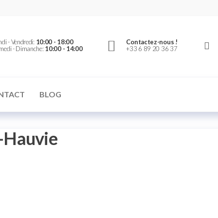
er
di - Vendredi:
10:00 - 18:00
Contactez-nous !
medi - Dimanche:
10:00 - 14:00
+33 6 89 20 36 37
NTACT
BLOG
-Hauvie