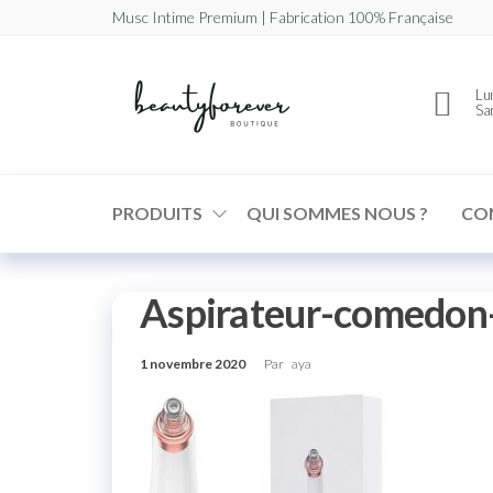
Musc Intime Premium | Fabrication 100% Française
Beautyforev
Votre
Lun
Musc
Sa
Intime
Premium
PRODUITS
QUI SOMMES NOUS ?
CO
Aspirateur-comedon
1 novembre 2020
Par
aya