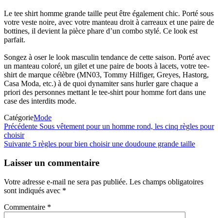
Le tee shirt homme grande taille peut être également chic. Porté sous
votre veste noire, avec votre manteau droit à carreaux et une paire de
bottines, il devient la pièce phare d’un combo stylé. Ce look est
parfait.
Songez à oser le look masculin tendance de cette saison. Porté avec
un manteau coloré, un gilet et une paire de boots à lacets, votre tee-
shirt de marque célèbre (MN03, Tommy Hilfiger, Greyes, Hastorg,
Casa Moda, etc.) à de quoi dynamiter sans hurler gare chaque a
priori des personnes mettant le tee-shirt pour homme fort dans une
case des interdits mode.
Catégorie
Mode
Navigation
Article
Précédente
Sous vêtement pour un homme rond, les cinq règles pour
précédent
choisir
de
Article
Suivante
5 règles pour bien choisir une doudoune grande taille
l’article
suivant
Laisser un commentaire
Votre adresse e-mail ne sera pas publiée.
Les champs obligatoires
sont indiqués avec
*
Commentaire
*