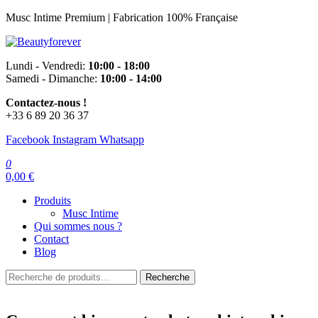
Aller
Musc Intime Premium | Fabrication 100% Française
au
contenu
Beautyforever
Votre Musc Intime Premium
Lundi - Vendredi:
10:00 - 18:00
Samedi - Dimanche:
10:00 - 14:00
Contactez-nous !
+33 6 89 20 36 37
Facebook
Instagram
Whatsapp
0
0,00 €
Produits
Musc Intime
Qui sommes nous ?
Contact
Blog
Recherche
Recherche
pour :