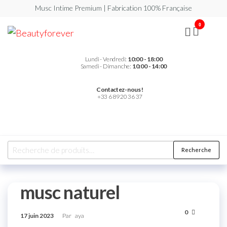
Musc Intime Premium | Fabrication 100% Française
0
Beautyforever
Votre
Musc
Intime
Premium
Lundi - Vendredi:
10:00 - 18:00
Samedi - Dimanche:
10:00 - 14:00
Contactez-nous !
+33 6 89 20 36 37
Recherche
musc naturel
0
17 juin 2023
Par
aya